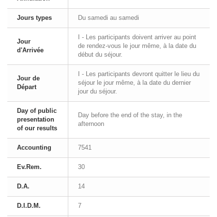
Jours types
Du samedi au samedi
I - Les participants doivent arriver au point
Jour
de rendez-vous le jour même, à la date du
d'Arrivée
début du séjour.
I - Les participants devront quitter le lieu du
Jour de
séjour le jour même, à la date du dernier
Départ
jour du séjour.
Day of public
Day before the end of the stay, in the
presentation
afternoon
of our results
Accounting
7541
Ev.Rem.
30
D.A.
14
D.I.D.M.
7