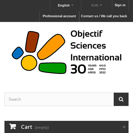
Sign in
English
EUR
Professional account
Contact us / We call you back
Cart
(empty)