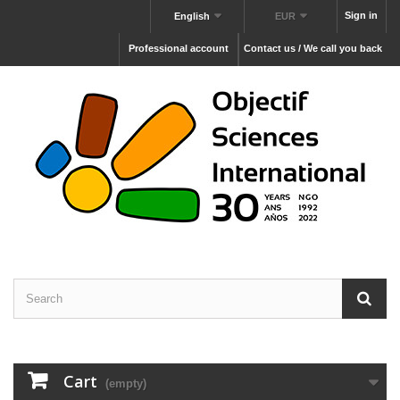
Sign in
English
EUR
Professional account
Contact us / We call you back
Cart
(empty)