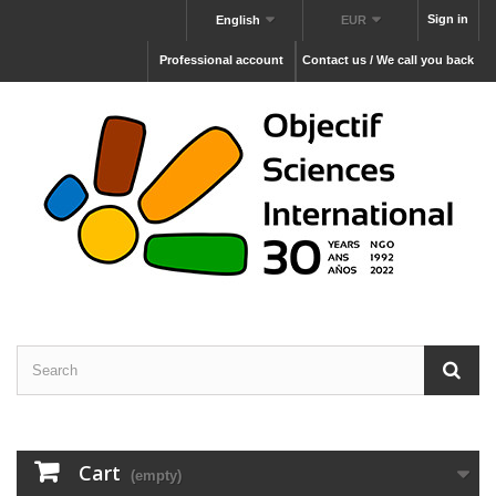
Sign in
English
EUR
Professional account
Contact us / We call you back
Cart
(empty)