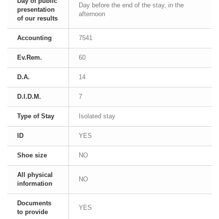
Day of public
Day before the end of the stay, in the
presentation
afternoon
of our results
Accounting
7541
Ev.Rem.
60
D.A.
14
D.I.D.M.
7
Type of Stay
Isolated stay
ID
YES
Shoe size
NO
All physical
NO
information
Documents
YES
to provide