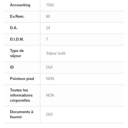
Accounting
7541
Ev.Rem.
60
D.A.
14
D.I.D.M.
7
Type de
Séjour isolé
séjour
ID
OUI
Pointure pied
NON
Toutes les
informations
NON
corporelles
Documents à
OUI
fournir