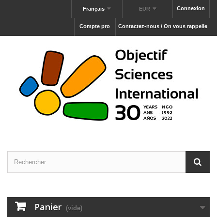
Connexion
Français
EUR
Compte pro
Contactez-nous / On vous rappelle
Panier
(vide)