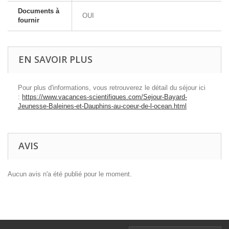
Documents à
OUI
fournir
EN SAVOIR PLUS
Pour plus d'informations, vous retrouverez le détail du séjour ici
:
https://www.vacances-scientifiques.com/Sejour-Bayard-
Jeunesse-Baleines-et-Dauphins-au-coeur-de-l-ocean.html
AVIS
Aucun avis n'a été publié pour le moment.