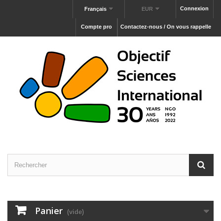
Connexion
Français
EUR
Compte pro
Contactez-nous / On vous rappelle
Panier
(vide)