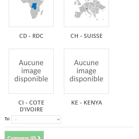
CD - RDC
CH - SUISSE
CI - COTE
KE - KENYA
D'IVOIRE
Tri
Comparer (
0
)