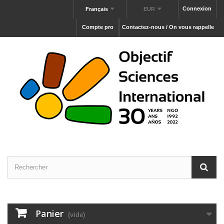
Connexion
Français
EUR
Compte pro
Contactez-nous / On vous rappelle
Panier
(vide)