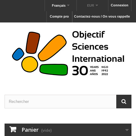
Connexion
Français
EUR
Compte pro
Contactez-nous / On vous rappelle
Panier
(vide)