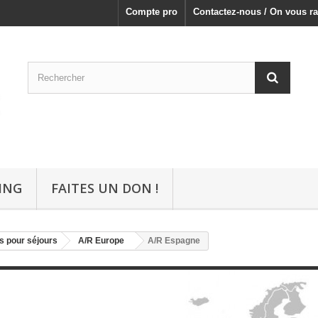
Compte pro
Contactez-nous / On vous ra
ING
FAITES UN DON !
s pour séjours
A/R Europe
A/R Espagne