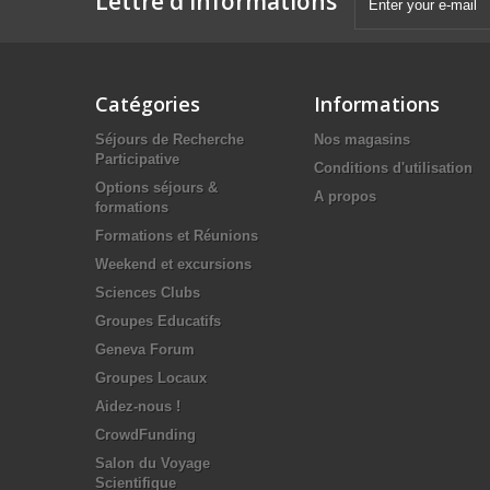
Lettre d'informations
Catégories
Informations
Séjours de Recherche
Nos magasins
Participative
Conditions d'utilisation
Options séjours &
A propos
formations
Formations et Réunions
Weekend et excursions
Sciences Clubs
Groupes Educatifs
Geneva Forum
Groupes Locaux
Aidez-nous !
CrowdFunding
Salon du Voyage
Scientifique