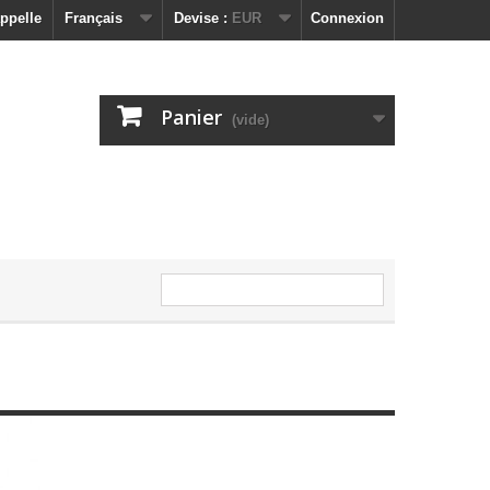
ppelle
Français
Devise :
EUR
Connexion
Panier
(vide)