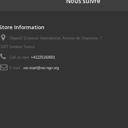
Nous suivre
Store Information
Objectif Sciences International, Avenue de Chamonix, 7
1207 Genève Suisse
Call us now:
+41225192601
E-mail :
osi-start@osi-ngo.org