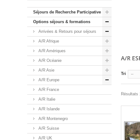
Séjours de Recherche Participative
Options séjours & formations
Arrivées & Retours pour séjours
A/R Afrique
A/R Amériques
A/R E
A/R Océanie
A/R Asie
Tri
--
A/R Europe
A/R France
Résultats 1
A/R Italie
A/R Islande
A/R Montenegro
A/R Suisse
A/R UK