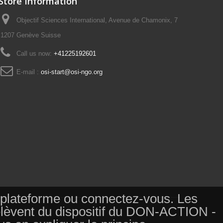
Store Information
Objectif Sciences International, Avenue de Chamonix, 7
1207 Genève Suisse
Call us now:
+41225192601
E-mail :
osi-start@osi-ngo.org
tte plateforme ou connectez-vous. Les
relèvent du dispositif du DON-ACTION -