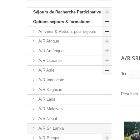
Séjours de Recherche Participative
Options séjours & formations
Arrivées & Retours pour séjours
A/R Afrique
A/R Amériques
A/R S
A/R Océanie
A/R Asie
Tri
--
A/R Indonésie
A/R Kirghizie
Résultats 1
A/R Laos
A/R Maldives
A/R Népal
A/R Sri Lanka
A/R Europe