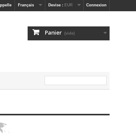
ppelle
Français
Devise :
EUR
Connexion
Panier
(vide)