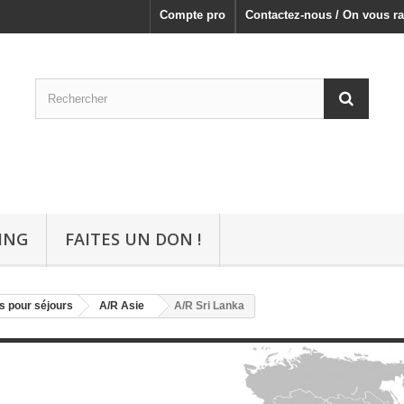
Compte pro
Contactez-nous / On vous ra
ING
FAITES UN DON !
s pour séjours
A/R Asie
A/R Sri Lanka