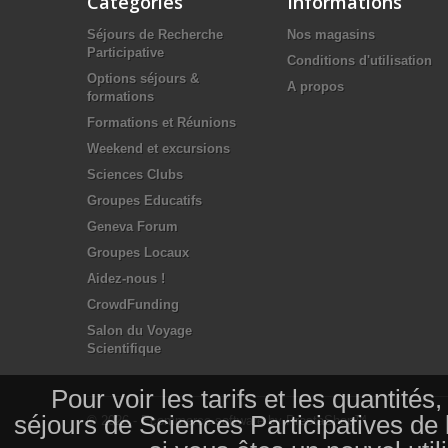
Catégories
Informations
Séjours de Recherche
Nos magasins
Participative
Conditions d'utilisation
Options séjours &
A propos
formations
Formations et Réunions
Weekend et excursions
Sciences Clubs
Groupes Educatifs
Geneva Forum
Groupes Locaux
Aidez-nous !
CrowdFunding
Salon du Voyage
Scientifique
Pour voir les tarifs et les quantité
séjours de Sciences Participatives de
© 2026 - Ecommerce software by PrestaShop™