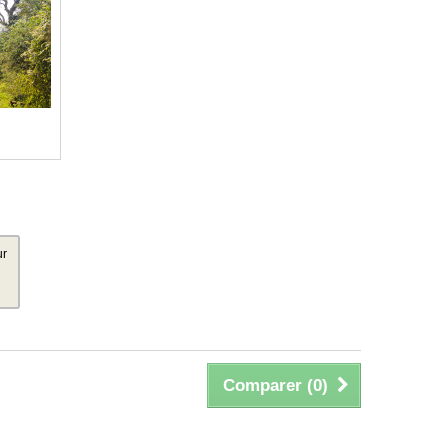
ur
Comparer (
0
)