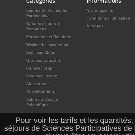
Catégories
Informations
Séjours de Recherche
Nos magasins
Participative
Conditions d'utilisation
Options séjours &
A propos
formations
Formations et Réunions
Weekend et excursions
Sciences Clubs
Groupes Educatifs
Geneva Forum
Groupes Locaux
Aidez-nous !
CrowdFunding
Salon du Voyage
Scientifique
Pour voir les tarifs et les quantité
séjours de Sciences Participatives de
© 2026 - Ecommerce software by PrestaShop™