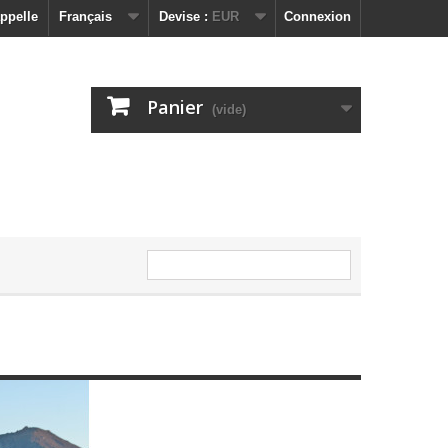
ppelle
Français
Devise :
EUR
Connexion
Panier
(vide)