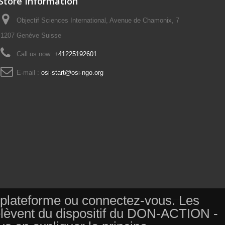
Store Information
Objectif Sciences International, Avenue de Chamonix, 7
1207 Genève Suisse
Call us now:
+41225192601
E-mail :
osi-start@osi-ngo.org
tte plateforme ou connectez-vous. Les
relèvent du dispositif du DON-ACTION -