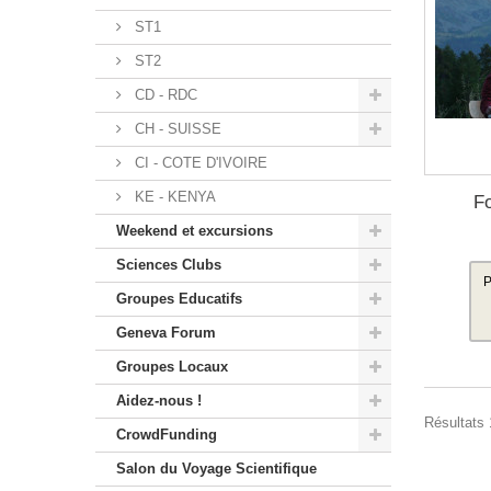
ST1
ST2
CD - RDC
CH - SUISSE
CI - COTE D'IVOIRE
KE - KENYA
F
Weekend et excursions
Sciences Clubs
P
Groupes Educatifs
Geneva Forum
Groupes Locaux
Aidez-nous !
Résultats 1
CrowdFunding
Salon du Voyage Scientifique