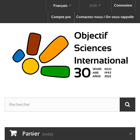
Connexion
Français
EUR
Compte pro
Contactez-nous / On vous rappelle
Panier
(vide)