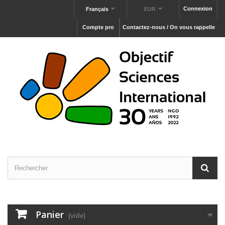
Connexion
Français
EUR
Compte pro
Contactez-nous / On vous rappelle
Panier
(vide)