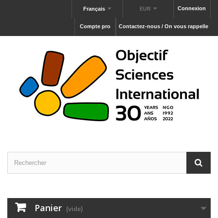
Connexion
Français
EUR
Compte pro
Contactez-nous / On vous rappelle
Panier
(vide)