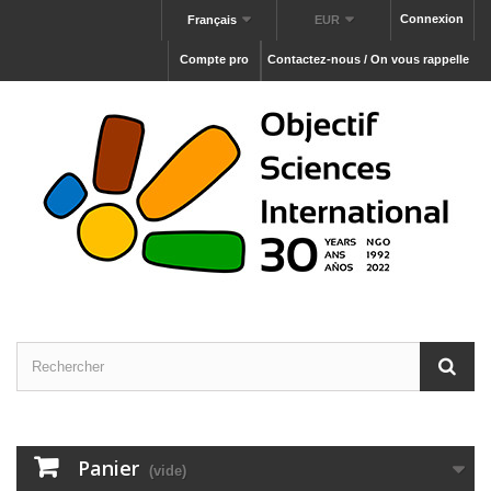
Connexion
Français
EUR
Compte pro
Contactez-nous / On vous rappelle
Panier
(vide)