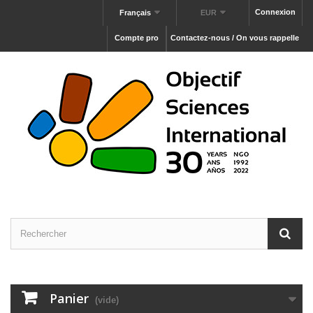
Connexion
Français
EUR
Compte pro
Contactez-nous / On vous rappelle
Panier
(vide)