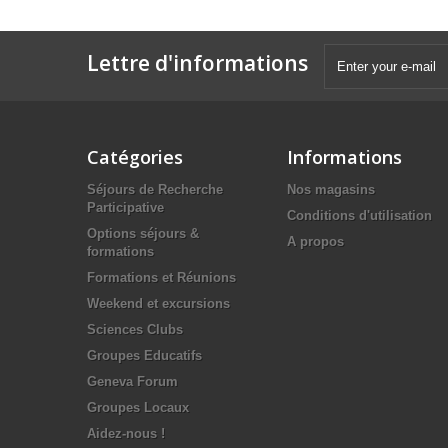
Lettre d'informations
Catégories
Informations
Séjours de Recherche
Nos magasins
Participative
Conditions d'utilisation
Options séjours &
A propos
formations
Formations et Réunions
Weekend et excursions
Sciences Clubs
Groupes Educatifs
Geneva Forum
Groupes Locaux
Aidez-nous !