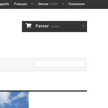
ppelle
Français
Devise :
EUR
Connexion
Panier
(vide)