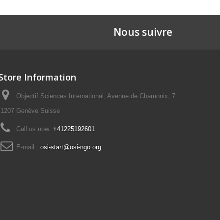
Nous suivre
Store Information
Objectif Sciences International, Avenue de Chamonix, 7
1207 Genève Suisse
Call us now:
+41225192601
E-mail :
osi-start@osi-ngo.org