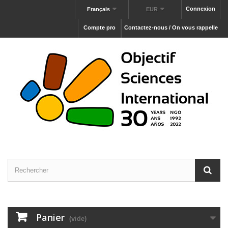
Connexion
Français
EUR
Compte pro
Contactez-nous / On vous rappelle
Panier
(vide)