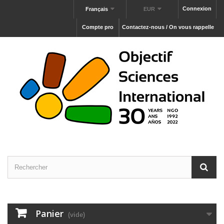
Connexion
Français
EUR
Compte pro
Contactez-nous / On vous rappelle
Panier
(vide)