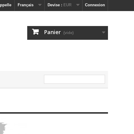
ppelle
Français
Devise :
EUR
Connexion
Panier
(vide)