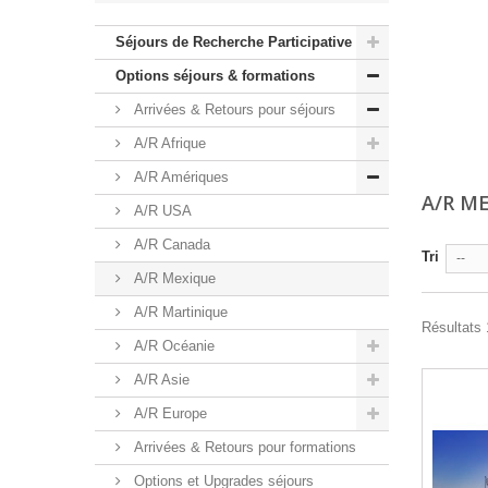
Séjours de Recherche Participative
Options séjours & formations
Arrivées & Retours pour séjours
A/R Afrique
A/R Amériques
A/R M
A/R USA
A/R Canada
Tri
--
A/R Mexique
A/R Martinique
Résultats 1
A/R Océanie
A/R Asie
A/R Europe
Arrivées & Retours pour formations
Options et Upgrades séjours