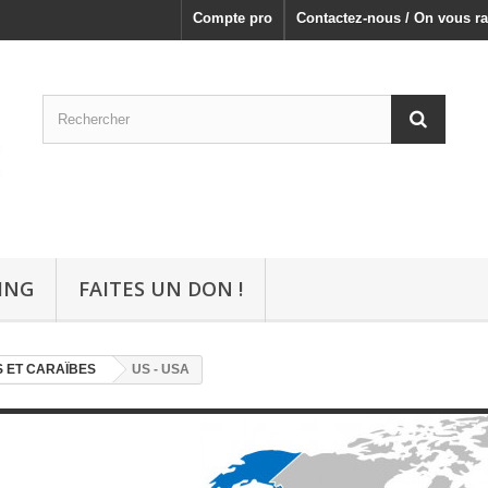
Compte pro
Contactez-nous / On vous ra
ING
FAITES UN DON !
 ET CARAÏBES
US - USA