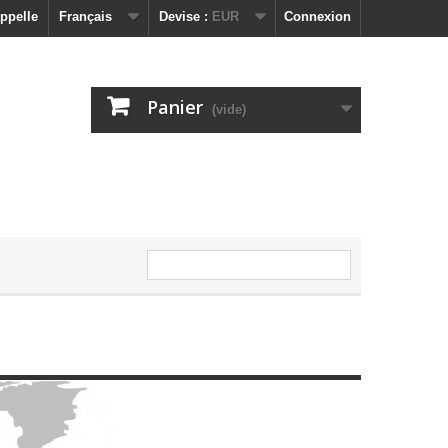
ppelle
Français
Devise :
EUR
Connexion
Panier
(vide)