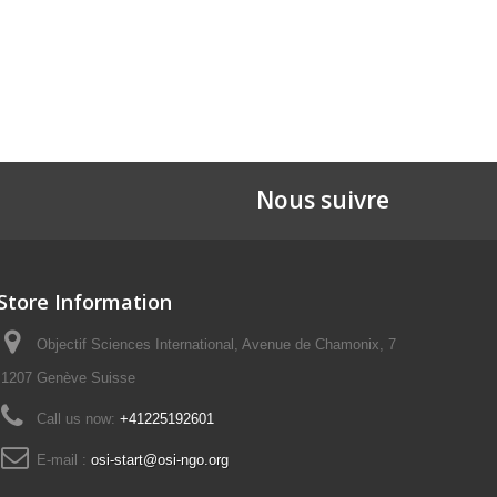
Nous suivre
Store Information
Objectif Sciences International, Avenue de Chamonix, 7
1207 Genève Suisse
Call us now:
+41225192601
E-mail :
osi-start@osi-ngo.org