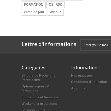
FORMATION
OSI-RDC
camp de jour
Afrique
Lettre d'informations
Catégories
Informations
Séjours de Recherche
Nos magasins
Participative
Conditions d'utilisation
Options séjours &
A propos
formations
Formations et Réunions
Weekend et excursions
Sciences Clubs