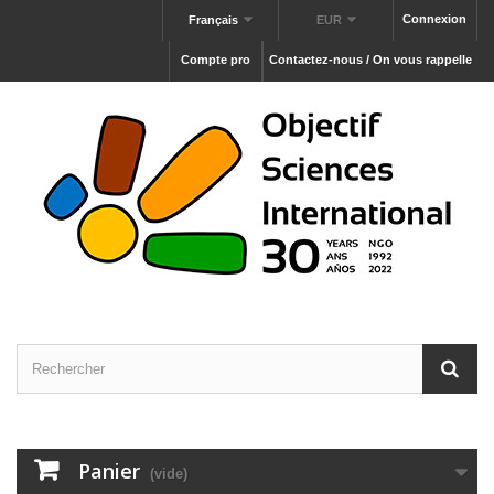
Connexion
Français
EUR
Compte pro
Contactez-nous / On vous rappelle
Panier
(vide)