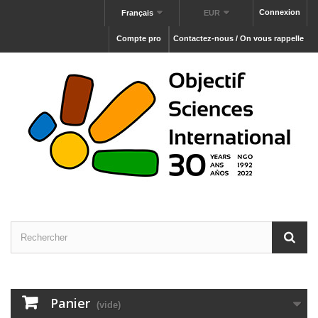
Connexion
Français
EUR
Compte pro
Contactez-nous / On vous rappelle
Panier
(vide)