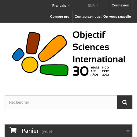
Connexion
Français
EUR
Compte pro
Contactez-nous / On vous rappelle
Panier
(vide)