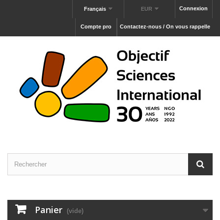
Connexion
Français
EUR
Compte pro
Contactez-nous / On vous rappelle
Panier
(vide)