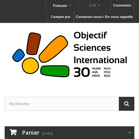
Connexion
Français
EUR
Compte pro
Contactez-nous / On vous rappelle
Panier
(vide)