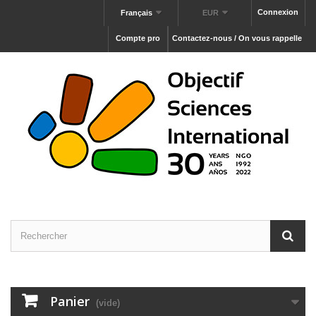
Connexion
Français
EUR
Compte pro
Contactez-nous / On vous rappelle
Panier
(vide)