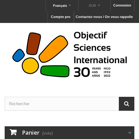
Connexion
Français
EUR
Compte pro
Contactez-nous / On vous rappelle
Panier
(vide)