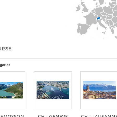
UISSE
gories
- EMOSSON
CH - GENEVE
CH - LAUSANN