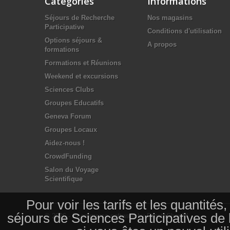
Catégories
Informations
Séjours de Recherche
Nos magasins
Participative
Conditions d'utilisation
Options séjours &
A propos
formations
Formations et Réunions
Weekend et excursions
Sciences Clubs
Groupes Educatifs
Geneva Forum
Groupes Locaux
Aidez-nous !
CrowdFunding
Salon du Voyage
Scientifique
Pour voir les tarifs et les quantité
séjours de Sciences Participatives de
© 2026 - Ecommerce software by PrestaShop™