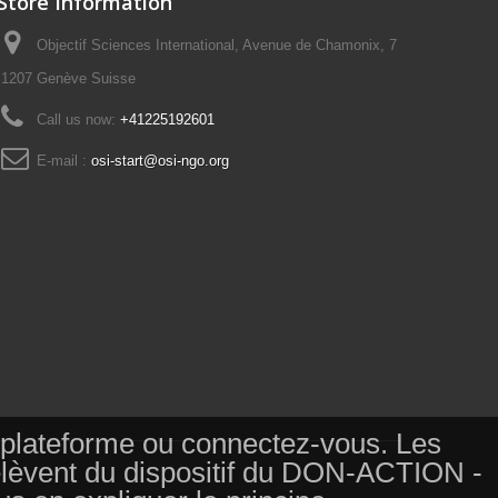
Store Information
Objectif Sciences International, Avenue de Chamonix, 7
1207 Genève Suisse
Call us now:
+41225192601
E-mail :
osi-start@osi-ngo.org
tte plateforme ou connectez-vous. Les
relèvent du dispositif du DON-ACTION -