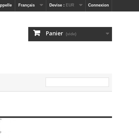
ppelle
Français
Devise :
EUR
Connexion
Panier
(vide)