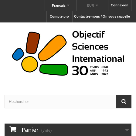
Connexion
Français
EUR
Compte pro
Contactez-nous / On vous rappelle
Panier
(vide)