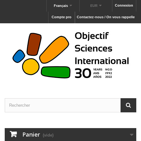
Connexion
Français
EUR
Compte pro
Contactez-nous / On vous rappelle
Panier
(vide)