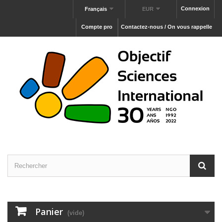
Connexion
Français
EUR
Compte pro
Contactez-nous / On vous rappelle
Panier
(vide)