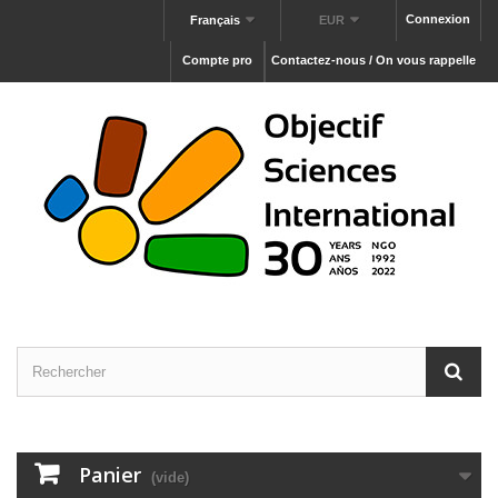
Connexion
Français
EUR
Compte pro
Contactez-nous / On vous rappelle
Panier
(vide)