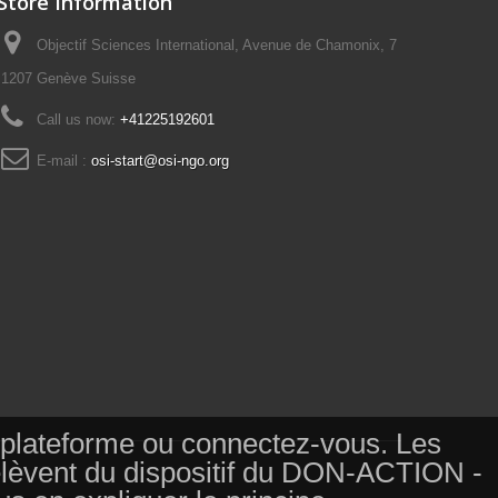
Store Information
Objectif Sciences International, Avenue de Chamonix, 7
1207 Genève Suisse
Call us now:
+41225192601
E-mail :
osi-start@osi-ngo.org
tte plateforme ou connectez-vous. Les
relèvent du dispositif du DON-ACTION -