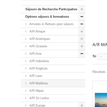
Séjours de Recherche Participative
Options séjours & formations
Arrivées & Retours pour séjours
A/R Afrique
A/R Amériques
A/R M
A/R Océanie
A/R Asie
Tri
--
A/R Indonésie
A/R Kirghizie
Résultats 1
A/R Laos
A/R Maldives
A/R Népal
A/R Sri Lanka
A/R Europe