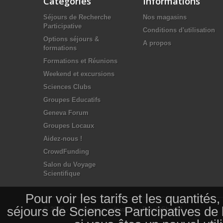
Catégories
Informations
Séjours de Recherche
Nos magasins
Participative
Conditions d'utilisation
Options séjours &
A propos
formations
Formations et Réunions
Weekend et excursions
Sciences Clubs
Groupes Educatifs
Geneva Forum
Groupes Locaux
Aidez-nous !
CrowdFunding
Salon du Voyage
Scientifique
Pour voir les tarifs et les quantité
séjours de Sciences Participatives de
© 2026 - Ecommerce software by PrestaShop™