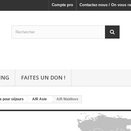
Compte pro
Contactez-nous / On vous ra
ING
FAITES UN DON !
s pour séjours
A/R Asie
A/R Maldives