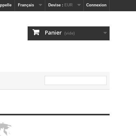
ppelle
Français
Devise :
EUR
Connexion
Panier
(vide)