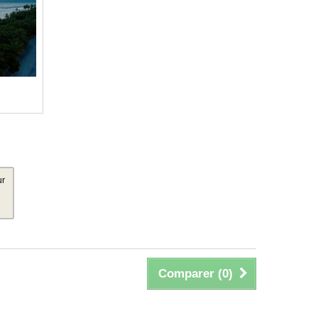
ur
Comparer (
0
)