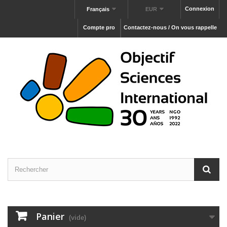
Connexion
Français
EUR
Compte pro
Contactez-nous / On vous rappelle
Panier
(vide)