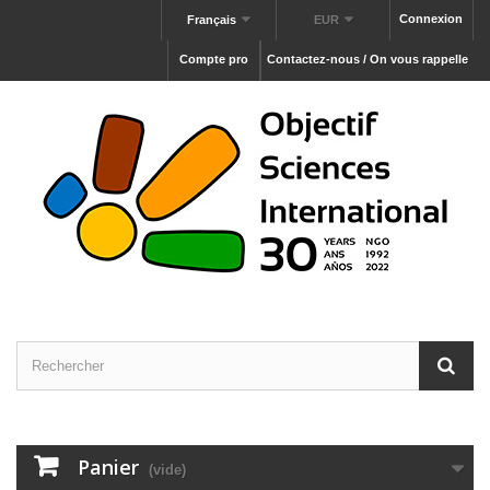
Connexion
Français
EUR
Compte pro
Contactez-nous / On vous rappelle
Panier
(vide)