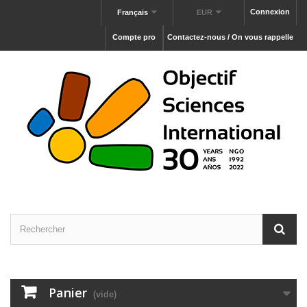
Connexion
Français
EUR
Compte pro
Contactez-nous / On vous rappelle
Panier
(vide)