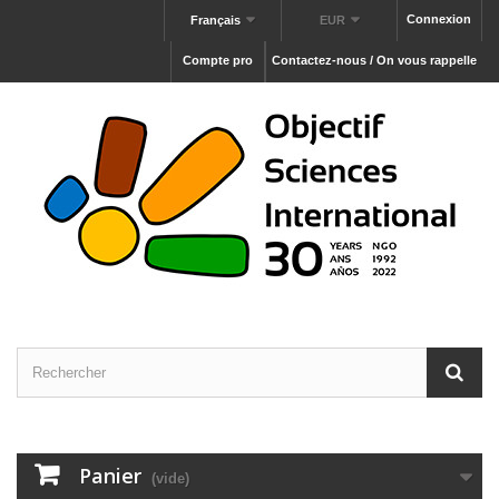
Connexion
Français
EUR
Compte pro
Contactez-nous / On vous rappelle
Panier
(vide)