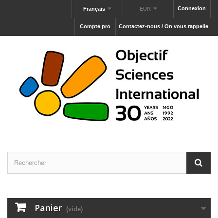
Connexion
Français
EUR
Compte pro
Contactez-nous / On vous rappelle
Panier
(vide)