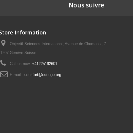
Nous suivre
Store Information
Objectif Sciences International, Avenue de Chamonix, 7
1207 Genève Suisse
Call us now:
+41225192601
E-mail :
osi-start@osi-ngo.org