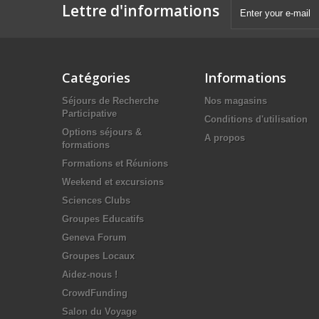
Lettre d'informations
Catégories
Informations
Séjours de Recherche
Nos magasins
Participative
Conditions d'utilisation
Options séjours &
A propos
formations
Formations et Réunions
Weekend et excursions
Sciences Clubs
Groupes Educatifs
Geneva Forum
Groupes Locaux
Aidez-nous !
CrowdFunding
Salon du Voyage