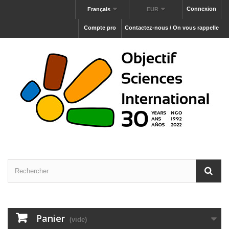
Connexion
Français
EUR
Compte pro
Contactez-nous / On vous rappelle
Panier
(vide)