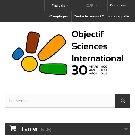
Connexion
Français
EUR
Compte pro
Contactez-nous / On vous rappelle
Panier
(vide)