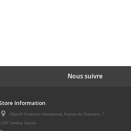
Nous suivre
Store Information
Objectif Sciences International, Avenue de Chamonix, 7
1207 Genève Suisse