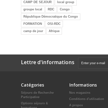
CAMP DE SEJOUR
local group
groupe local
RDC
Congo
République Démocratique du Congo
FORMATION
OSI-RDC
camp de jour
Afrique
Lettre d'informations
Catégories
Informations
Séjours de Recherche
Nos magasins
Participative
Conditions d'utilisation
Options séjours &
A propos
formations