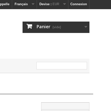
ppelle
Français
Devise :
EUR
Connexion
Panier
(vide)