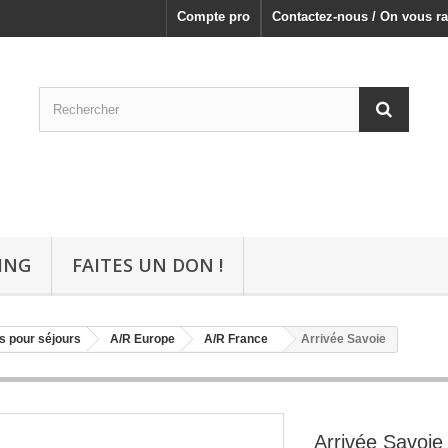
Compte pro
Contactez-nous / On vous ra
ING
FAITES UN DON !
s pour séjours
A/R Europe
A/R France
Arrivée Savoie
Arrivée Savoie