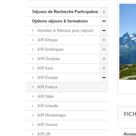
Séjours de Recherche Participative
Options séjours & formations
Arrivées & Retours pour séjours
A/R Afrique
A/R Amériques
A/R Océanie
A/R Asie
A/R Europe
A/R France
A/R Italie
A/R Islande
FIC
A/R Montenegro
A/R Suisse
A/R UK
Accou