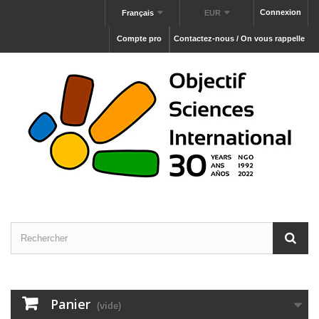
Connexion
Français
EUR
Compte pro
Contactez-nous / On vous rappelle
Panier
(vide)