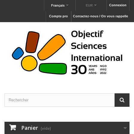
Connexion
Français
EUR
Compte pro
Contactez-nous / On vous rappelle
Panier
(vide)