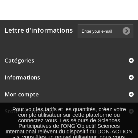
Lettre d'informations
Catégories
Informations
Mon compte
Pour voir les tarifs et les quantités, créez votre
Store Information
compte utilisateur sur cette plateforme ou
connectez-vous. Les séjours de Sciences
Participatives de l'ONG Objectif Sciences
International relèvent du dispositif du DON-ACTION
© 2026 - Ecommerce software by PrestaShop™
- si vous êtes un nouvel utilisateur, nous vous