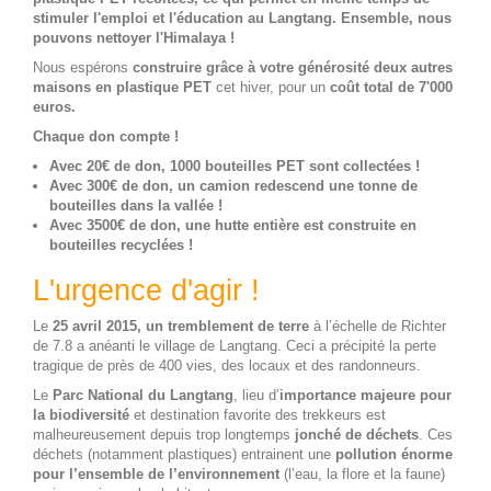
stimuler l'emploi et l'éducation au Langtang. Ensemble, nous
pouvons nettoyer l'Himalaya !
Nous espérons
construire grâce à votre générosité deux autres
maisons en plastique PET
cet hiver, pour un
coût total de 7'000
euros.
Chaque don compte !
Avec 20€ de don, 1000 bouteilles PET sont collectées !
Avec 300€ de don, un camion redescend une tonne de
bouteilles dans la vallée !
Avec 3500€ de don, une hutte entière est construite en
bouteilles recyclées !
L'urgence d'agir !
Le
25 avril 2015, un tremblement de terre
à l’échelle de Richter
de 7.8 a anéanti le village de Langtang. Ceci a précipité la perte
tragique de près de 400 vies, des locaux et des randonneurs.
Le
Parc National du Langtang
, lieu d’
importance majeure pour
la biodiversité
et destination favorite des trekkeurs est
malheureusement depuis trop longtemps
jonché de déchets
. Ces
déchets (notamment plastiques) entrainent une
pollution énorme
pour l’ensemble de l’environnement
(l’eau, la flore et la faune)