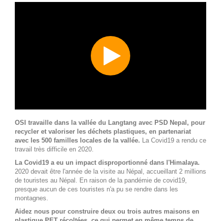
OSI travaille dans la vallée du Langtang avec PSD Nepal, pour
recycler et valoriser les déchets plastiques, en partenariat
avec les 500 familles locales de la vallée.
La Covid19 a rendu ce
travail très difficile en 2020.
La Covid19 a eu un impact disproportionné dans l'Himalaya.
2020 devait être l'année de la visite au Népal, accueillant 2 millions
de touristes au Népal. En raison de la pandémie de covid19,
presque aucun de ces touristes n'a pu se rendre dans les
montagnes.
Aidez nous pour construire deux ou trois autres maisons en
plastique PET récoltées, ce qui permet en même temps de