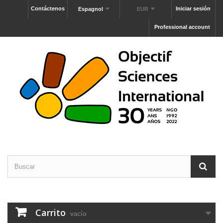
Contáctenos
Iniciar sesión
Espagnol
EUR
Professional account
Carrito
vacío