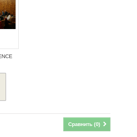
ENCE
Сравнить (
0
)