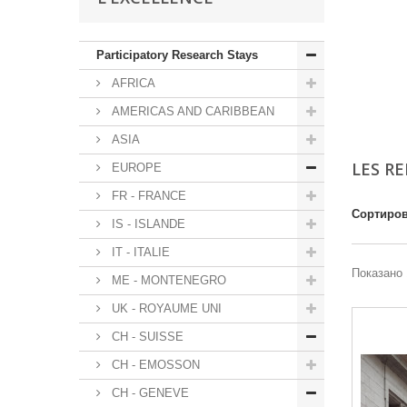
Participatory Research Stays
AFRICA
AMERICAS AND CARIBBEAN
ASIA
LES R
EUROPE
FR - FRANCE
Сортиров
IS - ISLANDE
IT - ITALIE
Показано 
ME - MONTENEGRO
UK - ROYAUME UNI
CH - SUISSE
CH - EMOSSON
CH - GENEVE