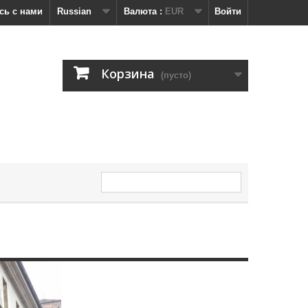
сь с нами
Russian
Валюта :
EUR
Войти
Корзина
(пусто)