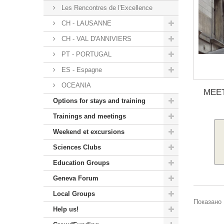
Les Rencontres de l'Excellence
CH - LAUSANNE
CH - VAL D'ANNIVIERS
PT - PORTUGAL
ES - Espagne
OCEANIA
MEE
Options for stays and training
Trainings and meetings
Weekend et excursions
Sciences Clubs
Education Groups
Geneva Forum
Local Groups
Показано 
Help us!