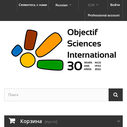
Свяжитесь с нами
Войти
Russian
EUR
Professional account
Корзина
(пусто)