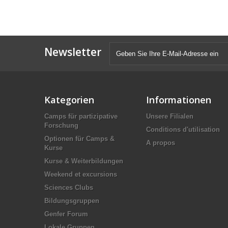
Newsletter
Kategorien
Informationen
Camps für partizipative
Unsere Filialen
Forschung
Conditions d'utilisation
Optionen für Camps &
A propos
Kurse
Kurse & Weiterbildungen
Weekend et excursions
Sciences Clubs
Bildungsgruppen
Genfer Forum
Lokale Gruppen