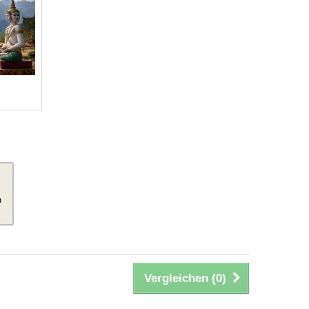
m
Vergleichen (
0
)