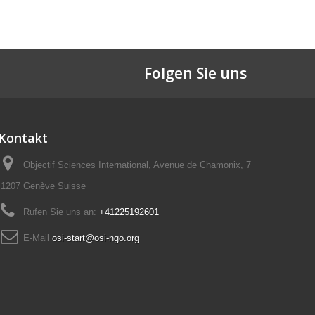
Folgen Sie uns
Kontakt
Objectif Sciences International, Avenue de Chamonix, 7
1207 Genève Suisse
Rufen Sie uns an:
+41225192601
E-Mail
osi-start@osi-ngo.org