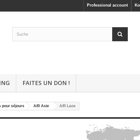
Professional account
Ko
ING
FAITES UN DON !
 pour séjours
A/R Asie
A/R Laos