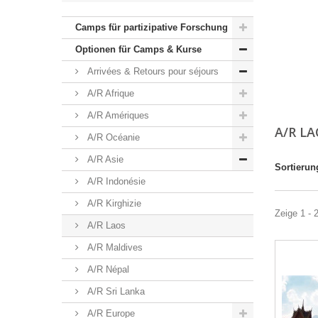
Camps für partizipative Forschung
Optionen für Camps & Kurse
Arrivées & Retours pour séjours
A/R Afrique
A/R Amériques
A/R L
A/R Océanie
A/R Asie
Sortierun
A/R Indonésie
A/R Kirghizie
Zeige 1 - 
A/R Laos
A/R Maldives
A/R Népal
A/R Sri Lanka
A/R Europe