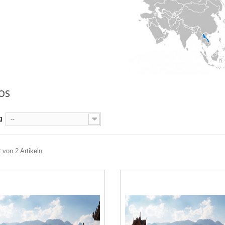
AOS
g
--
2 von 2 Artikeln