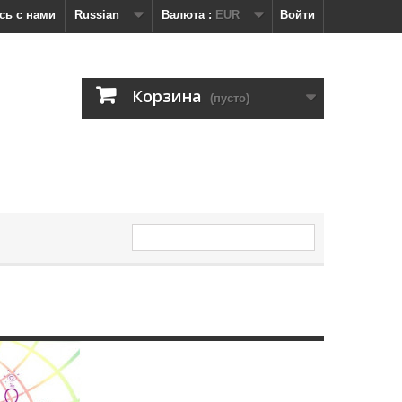
сь с нами
Russian
Валюта :
EUR
Войти
Корзина
(пусто)