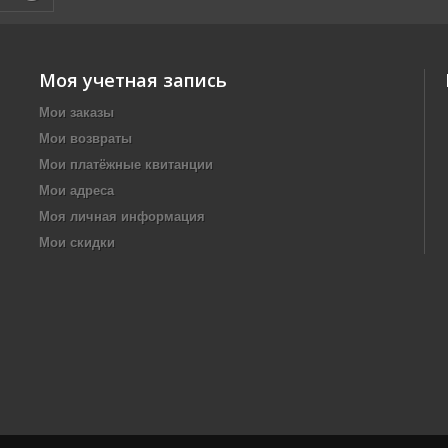
Моя учетная запись
Мои заказы
Мои возвраты
Мои платёжные квитанции
Мои адреса
Моя личная информация
Мои скидки