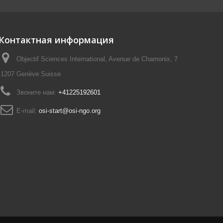
Контактная информация
Objectif Sciences International, Avenue de Chamonix, 7
1207 Genève Suisse
Звоните нам:
+41225192601
E-mail:
osi-start@osi-ngo.org